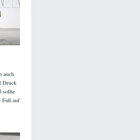
rn auch
el Druck
 sollte
e Fuß auf