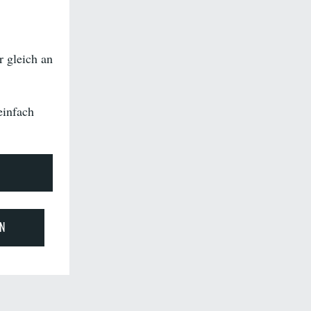
r gleich an
einfach
N