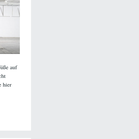
Füße auf
cht
 hier