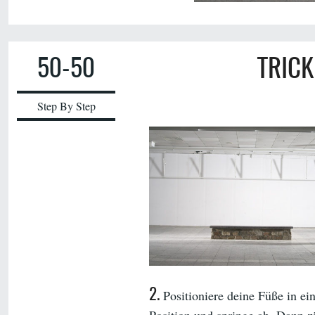
50-50
TRICK
Step By Step
2.
Positioniere deine Füße in ei
Position und springe ab. Dann z