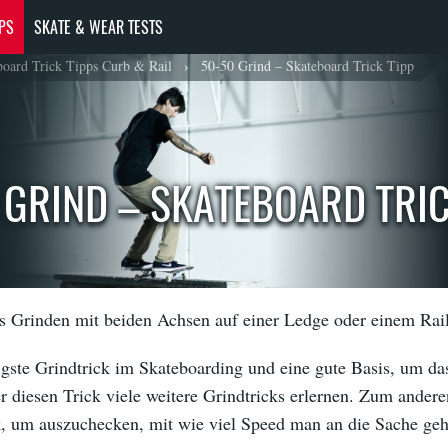
PPS
SKATE & WEAR TESTS
board Trick Tipps Curb & Rail
›
50-50 Grind – Skateboard Trick Tipp
 GRIND – SKATEBOARD TRIC
s Grinden mit beiden Achsen auf einer Ledge oder einem Rail
igste Grindtrick im Skateboarding und eine gute Basis, um d
 diesen Trick viele weitere Grindtricks erlernen. Zum anderen
, um auszuchecken, mit wie viel Speed man an die Sache gehe