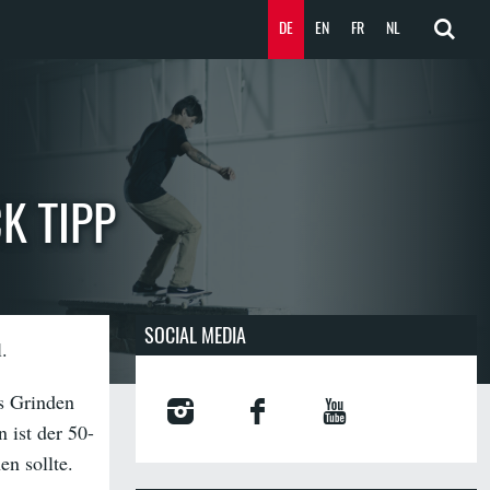
DE
EN
FR
NL
K TIPP
SOCIAL MEDIA
.
as Grinden
 ist der 50-
n sollte.