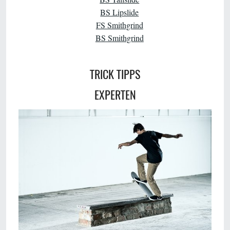
BS Lipslide
FS Smithgrind
BS Smithgrind
TRICK TIPPS
EXPERTEN