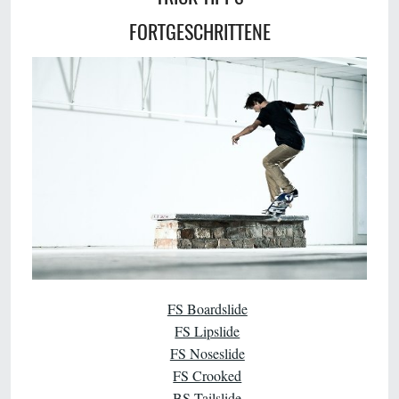
FORTGESCHRITTENE
FS Boardslide
FS Lipslide
FS Noseslide
FS Crooked
BS Tailslide